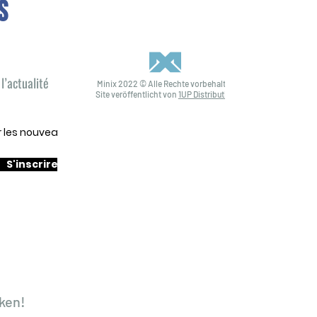
S
l’actualité
Minix 2022 © Alle Rechte vorbehalten
Site veröffentlicht von
1UP Distribution
ur les nouveautés
S'inscrire
ken!