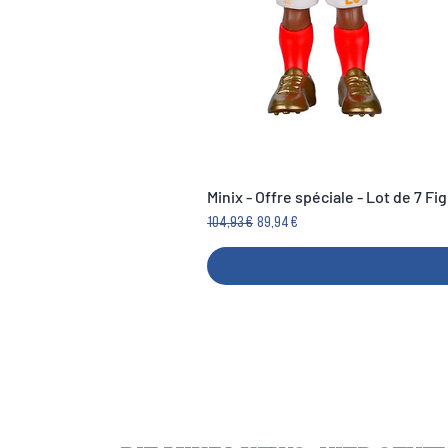
Minix - Offre spéciale - Lot de 7 F
Standardpreis
Sale-Preis
104,93 €
89,94 €