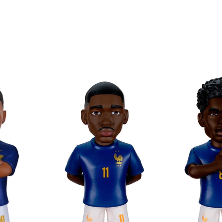
otionen im Minix-Format!