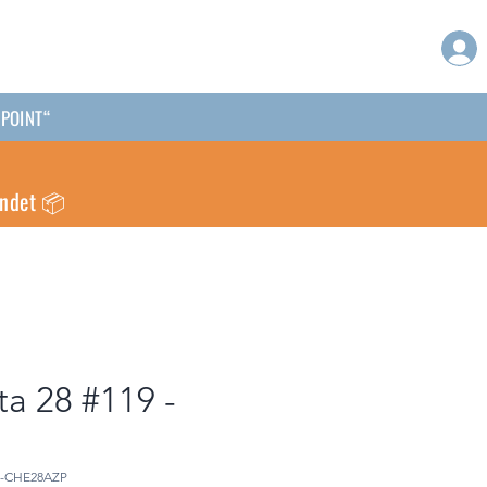
PPOINT“
endet 📦
ta 28 #119 -
S-CHE28AZP