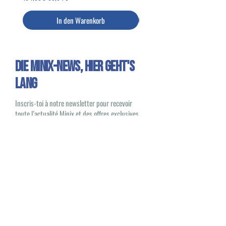
In den Warenkorb
Die Minix-News, HIER GEHT'S
LANG
Inscris-toi à notre newsletter pour recevoir
toute l’actualité Minix et des offres exclusives
Oui, je souhaite recevoir des e-mails
sur les nouveautés et les produits Minix
S'inscrire