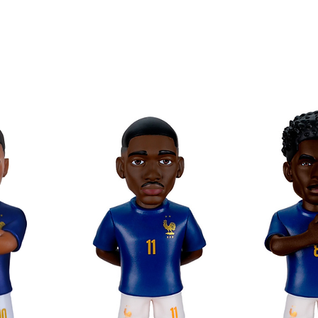
aktere aus Netflix-Serien mit Minix
otionen im Minix-Format!