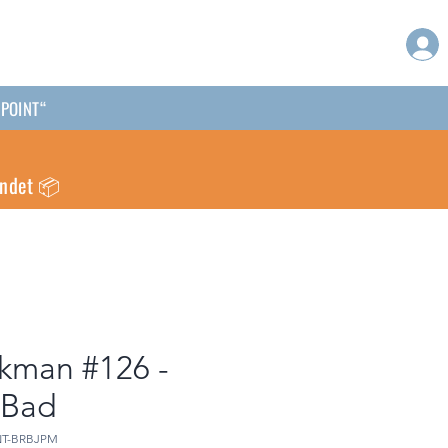
PPOINT“
endet 📦
nkman #126 -
 Bad
ENT-BRBJPM