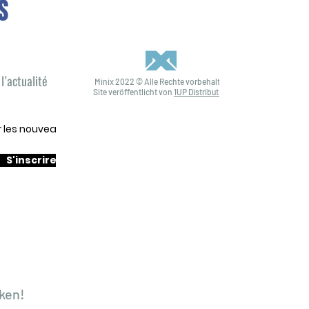
S
l’actualité
Minix 2022 © Alle Rechte vorbehalten
Site veröffentlicht von
1UP Distribution
ur les nouveautés
S'inscrire
ken!