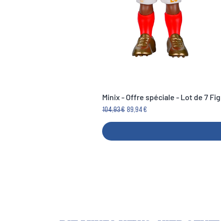
Minix - Offre spéciale - Lot de 7 F
Standardpreis
Sale-Preis
104,93 €
89,94 €