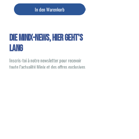
In den Warenkorb
Die Minix-News, HIER GEHT'S
LANG
Inscris-toi à notre newsletter pour recevoir
toute l’actualité Minix et des offres exclusives
Oui, je souhaite recevoir des e-mails
sur les nouveautés et les produits Minix
S'inscrire