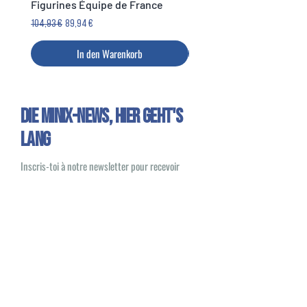
Figurines Équipe de France
Legends Cup
Standardpreis
Sale-Preis
Preis
104,93 €
89,94 €
14,99 €
In den Warenkorb
Die Minix-News, HIER GEHT'S
LANG
Inscris-toi à notre newsletter pour recevoir
toute l’actualité Minix et des offres exclusives
Oui, je souhaite recevoir des e-mails
sur les nouveautés et les produits Minix
S'inscrire