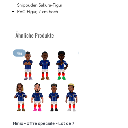
Shippuden Sakura-Figur
PVC-Figur, 7 cm hoch
Wird in der Displaybox mit dem
Bild der Figur verkauft
Sammeln Sie Ihre Lieblings-
Ähnliche Produkte
Anime-Charaktere mit Minix
Sammeln Sie Ihre größten
Emotionen im Minix-Format!
Neu
Neu
Minix - Offre spéciale - Lot de 7
Minix Verón #117 - World