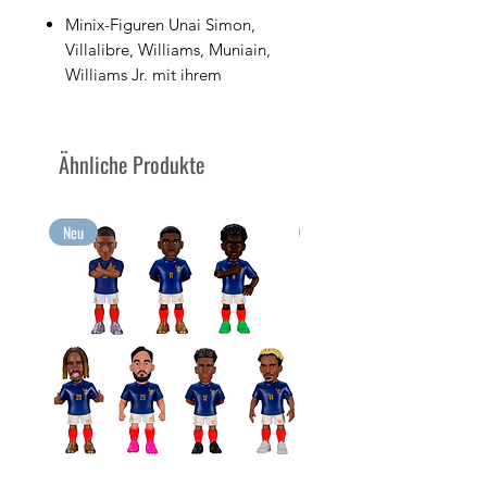
Minix-Figuren Unai Simon,
Villalibre, Williams, Muniain,
Williams Jr. mit ihrem
Vereinsball, offiziell lizenziert
vom Athletic Club Bilbao
PVC-Figuren 7cm hoch
Ähnliche Produkte
Verkauft in der Displaybox mit
Club-Logo
Sammeln Sie Ihre größten
Neu
Neu
Emotionen im Minix-Format!