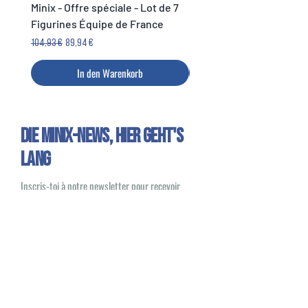
Minix - Offre spéciale - Lot de 7
Minix Verón #117 - World
Figurines Équipe de France
Legends Cup
Standardpreis
Sale-Preis
Preis
104,93 €
89,94 €
14,99 €
In den Warenkorb
Die Minix-News, HIER GEHT'S
LANG
Inscris-toi à notre newsletter pour recevoir
toute l’actualité Minix et des offres exclusives
Oui, je souhaite recevoir des e-mails
sur les nouveautés et les produits Minix
S'inscrire