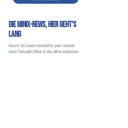
Die Minix-News, HIER GEHT'S
LANG
Inscris-toi à notre newsletter pour recevoir
toute l’actualité Minix et des offres exclusives
Oui, je souhaite recevoir des e-mails
sur les nouveautés et les produits Minix
S'inscrire
Minix 2022 © Alle Rechte vorbehalten
Site veröffentlicht von
1UP Distribution