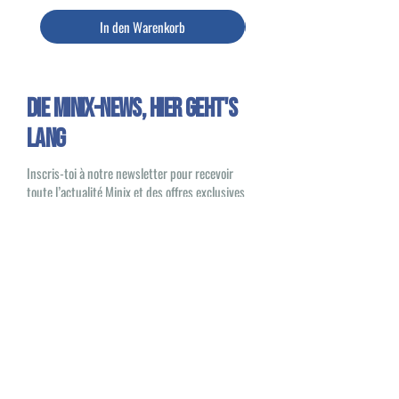
In den Warenkorb
Die Minix-News, HIER GEHT'S
LANG
Inscris-toi à notre newsletter pour recevoir
toute l’actualité Minix et des offres exclusives
Oui, je souhaite recevoir des e-mails
sur les nouveautés et les produits Minix
S'inscrire