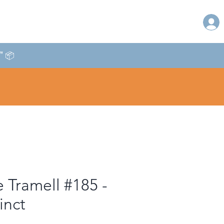
T" 📦
 Tramell #185 -
inct