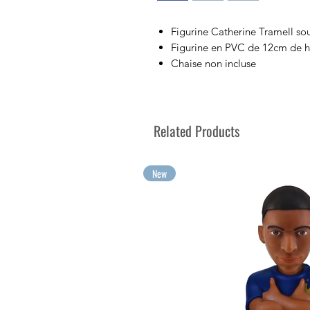
Figurine Catherine Tramell sous
Figurine en PVC de 12cm de h
Chaise non incluse
Vendue dans sa boîte d’exposit
Collectionnez vos personnages
Vos plus grandes émotions à c
Related Products
New