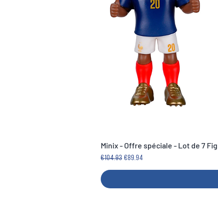
Minix - Offre spéciale - Lot de 7 F
Regular Price
Sale Price
€104.93
€89.94