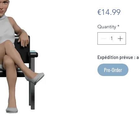
Price
€14.99
Quantity
*
Expédition prévue : 
Pre-Order