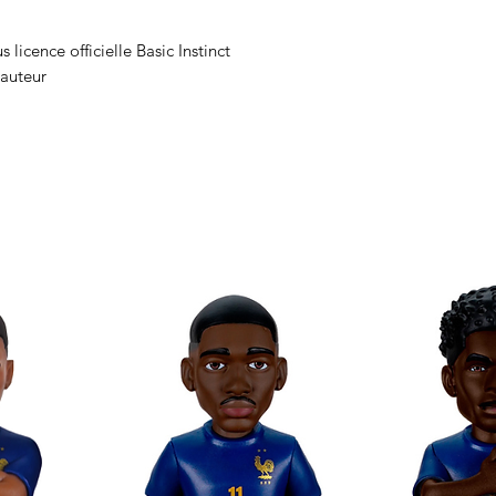
 licence officielle Basic Instinct
auteur
ion à l’effigie du personnage
 préférés de film grâce à Minix
ollectionner au format Minix !