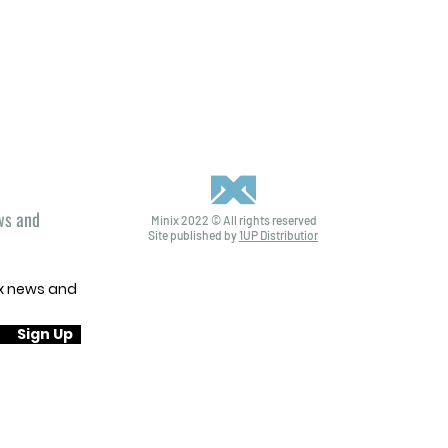
ews and
Minix 2022 © All rights reserved
Site published by
1UP Distribution
ix news and
Sign Up