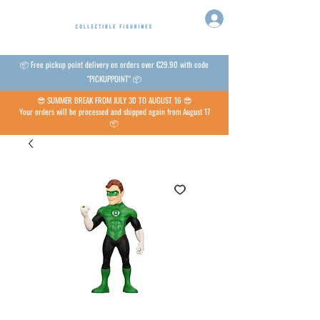
📦 Free pickup point delivery on orders over €29.90 with code
"PICKUPPOINT" 📦
😎 SUMMER BREAK FROM JULY 30 TO AUGUST 16 😎
Your orders will be processed and shipped again from August 17
📦