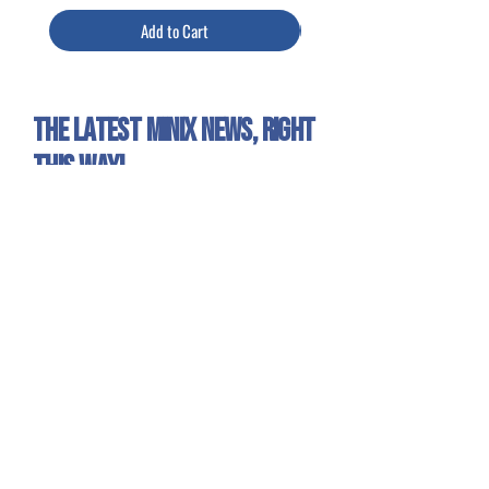
Add to Cart
The latest Minix news, right
this way!
Sign up for our newsletter to get all the Minix
news and exclusive offers!
Yes, I want to receive emails about
Minix news and products.
Sign Up