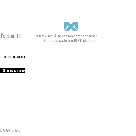
l’actualité
Minix 2022 © Todos los derechos reservados
Sitio publicado por
1UP Distribution
ur les nouveautés
S'inscrire
uvert et