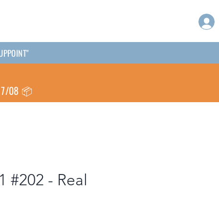
KUPPOINT"
 17/08 📦
1 #202 - Real