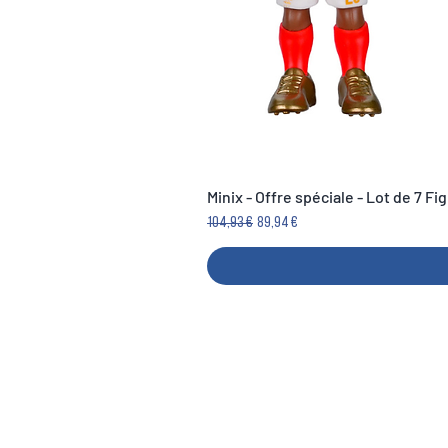
Minix - Offre spéciale - Lot de 7 F
Precio
Precio de oferta
104,93 €
89,94 €