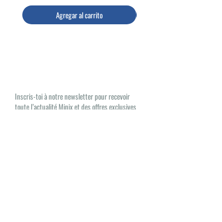
Agregar al carrito
Las noticias de Minix, ¡AQUÍ
ESTÁN!
Inscris-toi à notre newsletter pour recevoir
toute l’actualité Minix et des offres exclusives
Oui, je souhaite recevoir des e-mails
sur les nouveautés et les produits Minix
S'inscrire