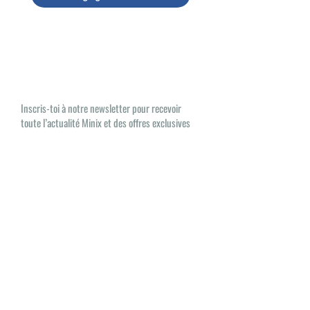
Las noticias de Minix, ¡AQUÍ
ESTÁN!
Inscris-toi à notre newsletter pour recevoir
toute l’actualité Minix et des offres exclusives
Oui, je souhaite recevoir des e-mails
sur les nouveautés et les produits Minix
S'inscrire
Minix 2022 © Todos los derechos reservados
Sitio publicado por
1UP Distribution