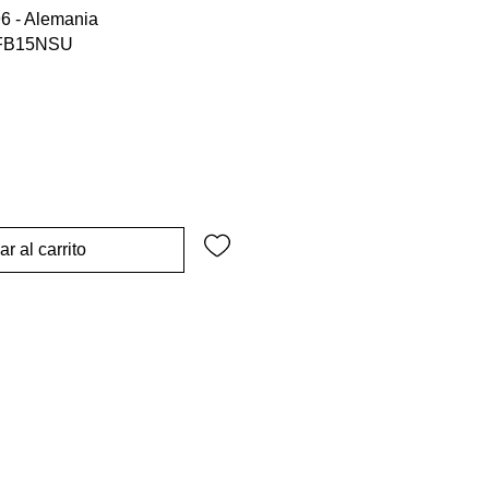
96 - Alemania
FB15NSU
r al carrito