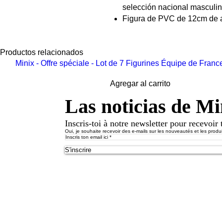
selección nacional masculi
Figura de PVC de 12cm de a
Se vende en su caja exposit
Colecciona las mayores leye
Productos relacionados
¡Colecciona tus mayores em
Nuevo
Minix - Offre spéciale - Lot de 7 Figurines Équipe de Franc
Agregar al carrito
Las noticias de 
Inscris-toi à notre newsletter pour recevoir 
Oui, je souhaite recevoir des e-mails sur les nouveautés et les produi
S'inscrire