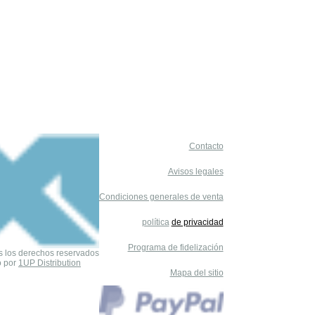
Nuevo
Mini
Contacto
Avisos legales
Condiciones generales de venta
política
de privacidad
Programa de fidelización
s los derechos reservados
o por
1UP Distribution
Mapa del sitio