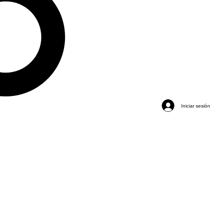
Iniciar sesión
 "PICKUPPOINT"
 😎
el 17/08 📦