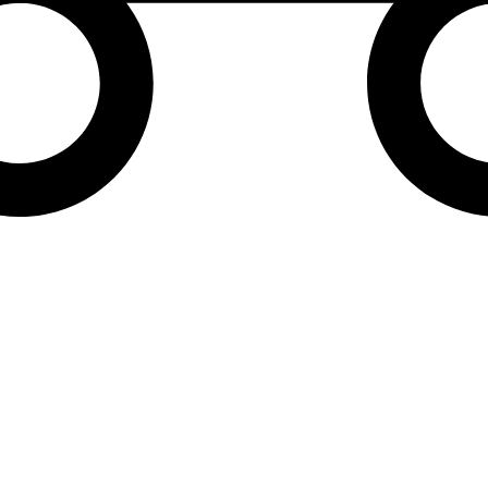
ita en punto de recogida a partir de 29,90 € con el código
 VACACIONES DE EMPRESA DEL 30/07 AL 16/08
s serán preparados y enviados nuevamente a partir d