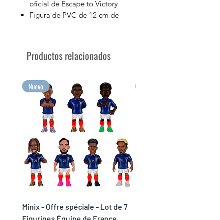
oficial de Escape to Victory
Figura de PVC de 12 cm de
altura
Se vende en su caja expositora
con la imagen del personaje
Productos relacionados
Colecciona a tus futbolistas
favoritos con Minix
¡Tus mayores emociones para
Nuevo
Nuevo
coleccionar en formato Minix!
Minix - Offre spéciale - Lot de 7
Minix Verón #117 - World
Figurines Équipe de France
Legends Cup