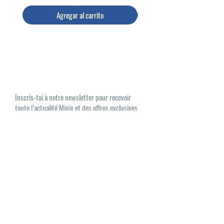
Agregar al carrito
Las noticias de Minix, ¡AQUÍ
ESTÁN!
Inscris-toi à notre newsletter pour recevoir
toute l’actualité Minix et des offres exclusives
Oui, je souhaite recevoir des e-mails
sur les nouveautés et les produits Minix
S'inscrire