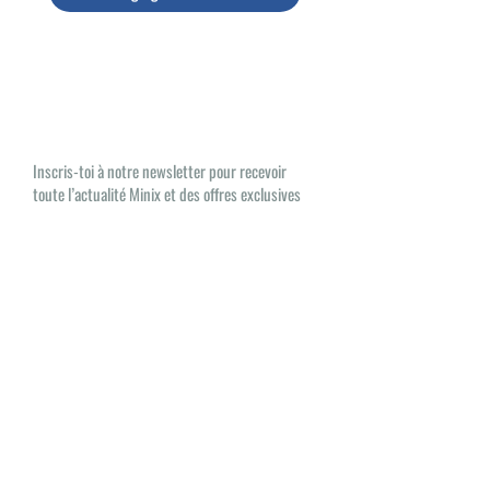
Las noticias de Minix, ¡AQUÍ
ESTÁN!
Inscris-toi à notre newsletter pour recevoir
toute l’actualité Minix et des offres exclusives
Oui, je souhaite recevoir des e-mails
sur les nouveautés et les produits Minix
S'inscrire
Minix 2022 © Todos los derechos reservados
Sitio publicado por
1UP Distribution