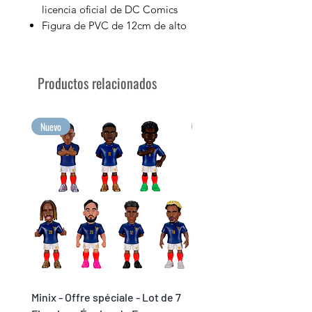
licencia oficial de DC Comics
Figura de PVC de 12cm de alto
Se vende en su caja expositora
con la imagen del personaje.
Colecciona tus personajes de
Productos relacionados
películas favoritos con Minix
¡Colecciona tus mayores
emociones en formato Minix!
Nuevo
Nuevo
Minix - Offre spéciale - Lot de 7
Minix Verón #117 - World