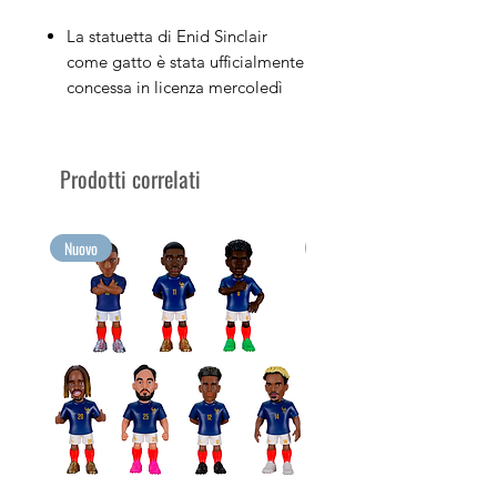
La statuetta di Enid Sinclair
come gatto è stata ufficialmente
concessa in licenza mercoledì
Figura in PVC alta 12 cm
Venduto nella sua scatola
espositiva con l'immagine del
Prodotti correlati
personaggio
Colleziona i tuoi personaggi TV
preferiti con Minix
Nuovo
Nuovo
Raccogli le tue emozioni più
grandi in formato Minix!