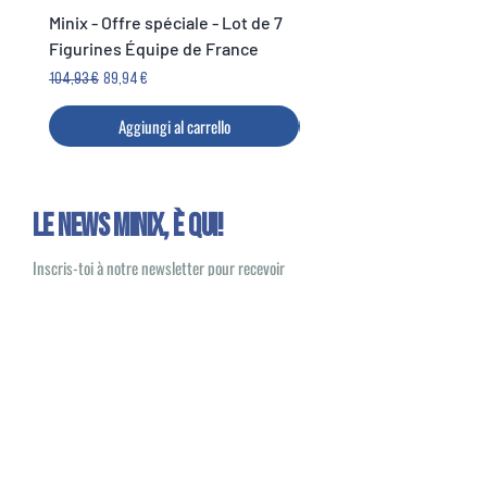
Minix - Offre spéciale - Lot de 7
Minix Verón #117 - World
Figurines Équipe de France
Legends Cup
Prezzo regolare
Prezzo scontato
Prezzo
104,93 €
89,94 €
14,99 €
Aggiungi al carrello
Le news Minix, È QUI!
Inscris-toi à notre newsletter pour recevoir
toute l’actualité Minix et des offres exclusives
Oui, je souhaite recevoir des e-mails
sur les nouveautés et les produits Minix
S'inscrire