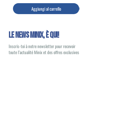
Aggiungi al carrello
Le news Minix, È QUI!
Inscris-toi à notre newsletter pour recevoir
toute l’actualité Minix et des offres exclusives
Oui, je souhaite recevoir des e-mails
sur les nouveautés et les produits Minix
S'inscrire
Minix 2022 © Tutti i diritti riservati
Sito pubblicato da
1UP Distribution