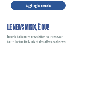
Aggiungi al carrello
Le news Minix, È QUI!
Inscris-toi à notre newsletter pour recevoir
toute l’actualité Minix et des offres exclusives
Oui, je souhaite recevoir des e-mails
sur les nouveautés et les produits Minix
S'inscrire
Minix 2022 © Tutti i diritti riservati
Sito pubblicato da
1UP Distribution