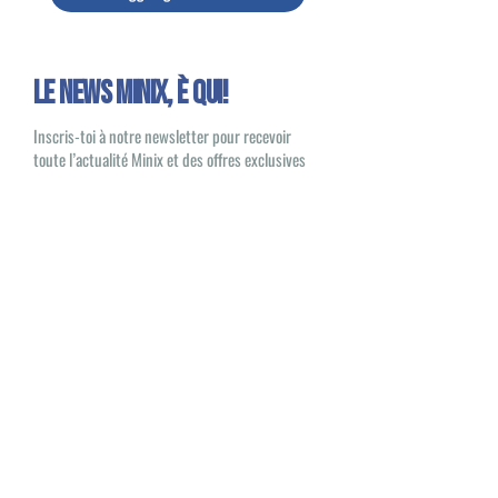
Le news Minix, È QUI!
Inscris-toi à notre newsletter pour recevoir
toute l’actualité Minix et des offres exclusives
Oui, je souhaite recevoir des e-mails
sur les nouveautés et les produits Minix
S'inscrire
Minix 2022 © Tutti i diritti riservati
Sito pubblicato da
1UP Distribution
Contatti