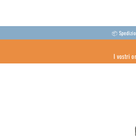
📦 Spedizion
I vostri 