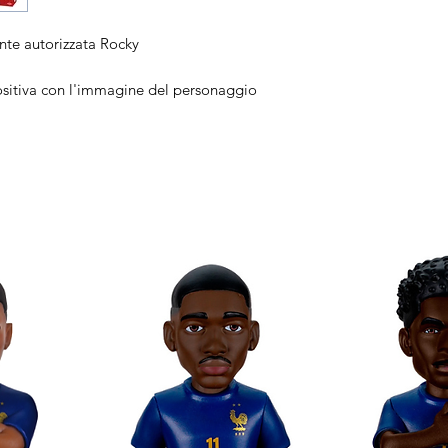
nte autorizzata Rocky
ositiva con l'immagine del personaggio
inematografici preferiti con Minix
randi in formato Minix!