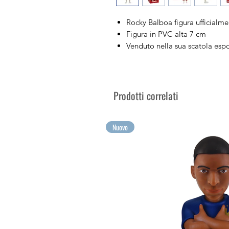
Rocky Balboa figura ufficialme
Figura in PVC alta 7 cm
Venduto nella sua scatola esp
Colleziona i tuoi personaggi c
Raccogli le tue emozioni più g
Prodotti correlati
Nuovo