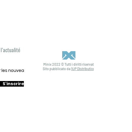
l’actualité
Minix 2022 © Tutti i diritti riservati
Sito pubblicato da
1UP Distribution
ur les nouveautés
S'inscrire