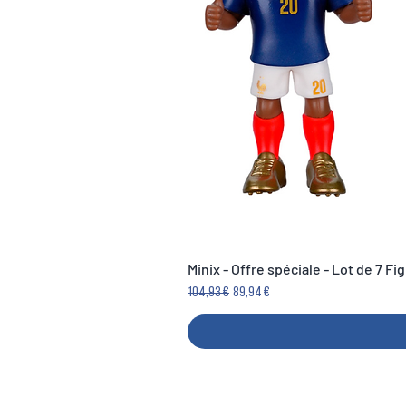
Minix - Offre spéciale - Lot de 7 F
Prezzo regolare
Prezzo scontato
104,93 €
89,94 €