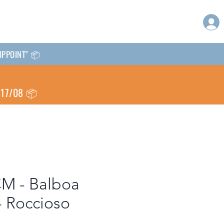
CKUPPOINT" 📦
l 17/08 📦
M - Balboa
- Roccioso