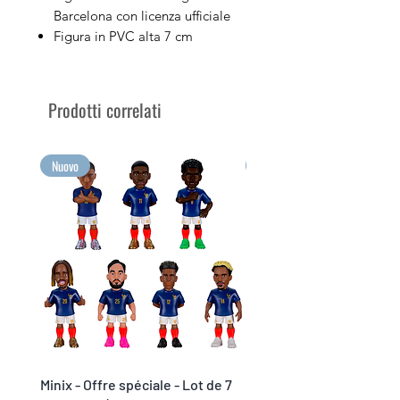
Barcelona con licenza ufficiale
Figura in PVC alta 7 cm
Venduto nella sua scatola
espositiva con l'immagine del
giocatore
Prodotti correlati
Colleziona i tuoi giocatori di
calcio preferiti con Minix
Raccogli le tue emozioni più
Nuovo
Nuovo
grandi in formato Minix!
Minix - Offre spéciale - Lot de 7
Minix Verón #117 - World