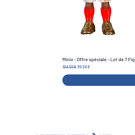
Minix - Offre spéciale - Lot de 7 F
Prezzo regolare
Prezzo scontato
104,93 €
89,94 €