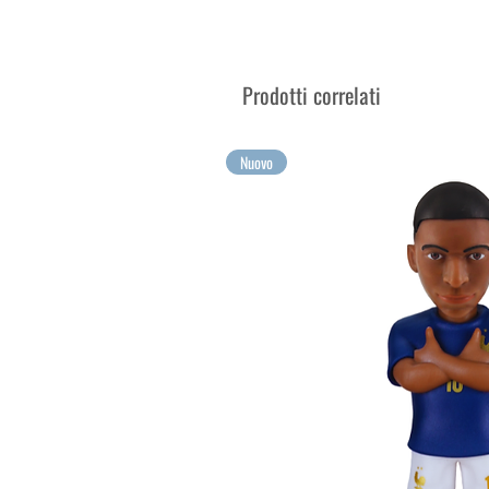
Vendue dans sa boîte d’exposit
Collectionnez vos joueurs préf
Vos plus grandes émotions à c
Prodotti correlati
Découvrez toutes les figurines
Nuovo