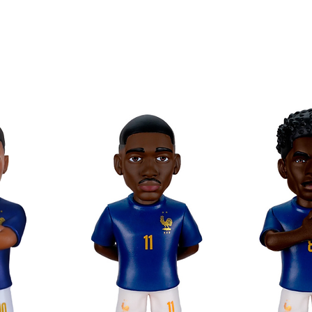
ion à l’effigie du personnage
érés grâce à Minix
ollectionner au format Minix !
Minix Football