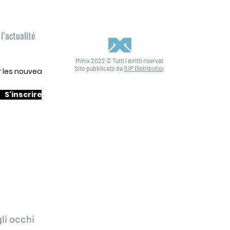
l’actualité
Minix 2022 © Tutti i diritti riservati
Sito pubblicato da
1UP Distribution
ur les nouveautés
S'inscrire
li occhi