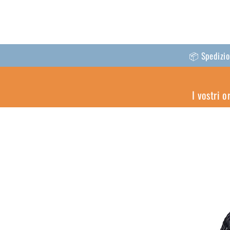
📦 Spedizion
I vostri 