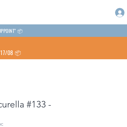
CKUPPOINT" 📦
l 17/08 📦
urella #133 -
UC