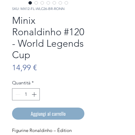
SKU: MX12-FL-WLC26-BR-RONN
Minix
Ronaldinho #120
- World Legends
Cup
Prezzo
14,99 €
Quantità
*
Aggiungi al carrello
Figurine Ronaldinho – Édition