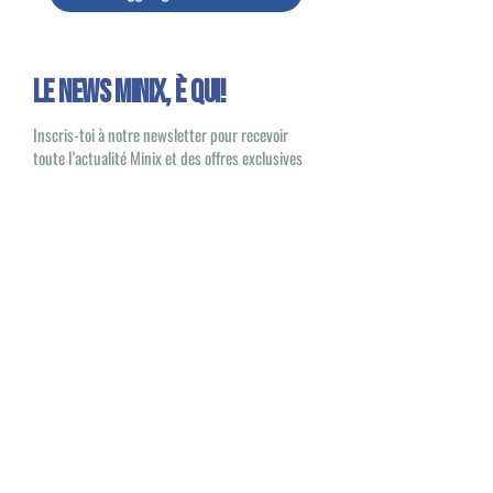
Le news Minix, È QUI!
Inscris-toi à notre newsletter pour recevoir
toute l’actualité Minix et des offres exclusives
Oui, je souhaite recevoir des e-mails
sur les nouveautés et les produits Minix
S'inscrire
Minix 2022 © Tutti i diritti riservati
Sito pubblicato da
1UP Distribution
Contatti