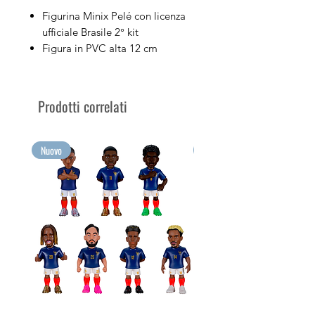
Figurina Minix Pelé con licenza
ufficiale Brasile 2° kit
Figura in PVC alta 12 cm
Venduto nella sua scatola
espositiva con l'immagine del
personaggio
Prodotti correlati
Colleziona i tuoi giocatori di
calcio preferiti con Minix
Raccogli le tue emozioni più
Nuovo
Nuovo
grandi in formato Minix!