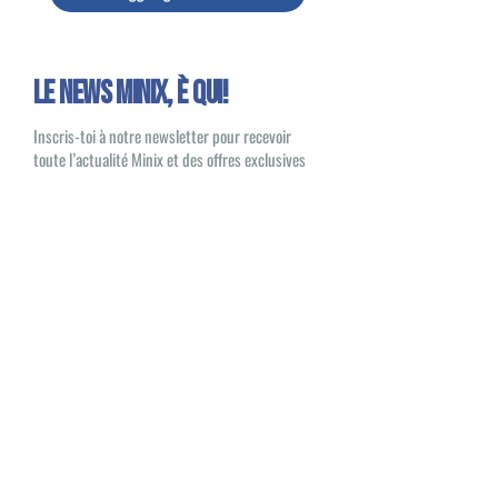
Le news Minix, È QUI!
Inscris-toi à notre newsletter pour recevoir
toute l’actualité Minix et des offres exclusives
Oui, je souhaite recevoir des e-mails
sur les nouveautés et les produits Minix
S'inscrire
Minix 2022 © Tutti i diritti riservati
Sito pubblicato da
1UP Distribution
Contatti