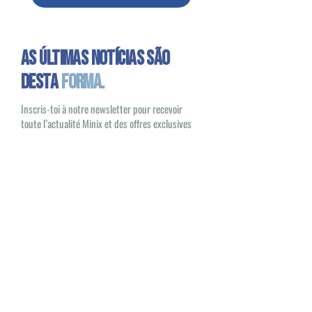
As últimas notícias são
desta
forma.
Inscris-toi à notre newsletter pour recevoir
toute l’actualité Minix et des offres exclusives
Oui, je souhaite recevoir des e-mails
sur les nouveautés et les produits Minix
S'inscrire
Minix 2022 © Todos os direitos reservados
Site publicado pela
1UP Distribution