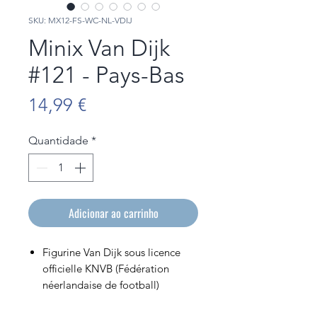
SKU: MX12-FS-WC-NL-VDIJ
Minix Van Dijk
#121 - Pays-Bas
Preço
14,99 €
Quantidade
*
Adicionar ao carrinho
Figurine Van Dijk sous licence
officielle KNVB (Fédération
néerlandaise de football)
Figurine en PVC de 12cm de