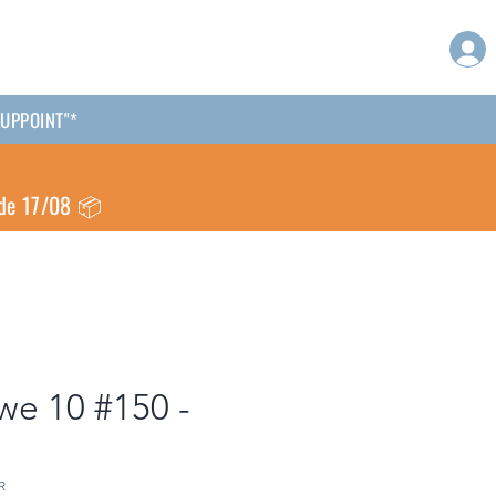
CKUPPOINT"*
 de 17/08 📦
we 10 #150 -
R