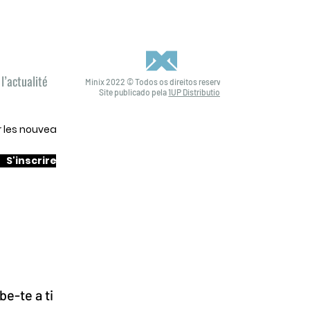
l’actualité
Minix 2022 © Todos os direitos reservados
Site publicado pela
1UP Distribution
ur les nouveautés
S'inscrire
e-te a ti