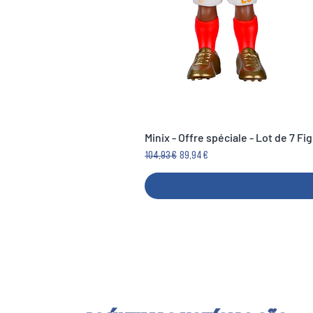
Minix - Offre spéciale - Lot de 7 F
Preço normal
Preço promocional
104,93 €
89,94 €