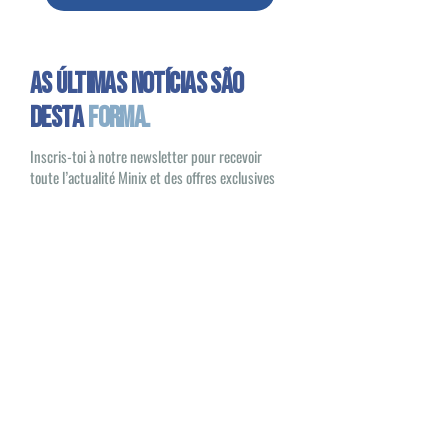
As últimas notícias são
desta
forma.
Inscris-toi à notre newsletter pour recevoir
toute l’actualité Minix et des offres exclusives
Oui, je souhaite recevoir des e-mails
sur les nouveautés et les produits Minix
S'inscrire
Minix 2022 © Todos os direitos reservados
Site publicado pela
1UP Distribution