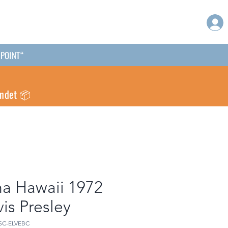
PPOINT“
endet 📦
ha Hawaii 1972
vis Presley
MSC-ELVEBC