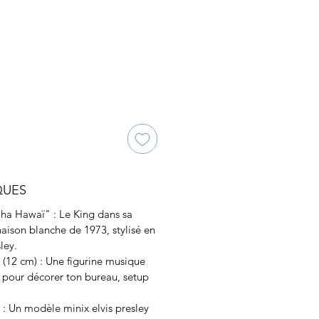
s
QUES
oha Hawaï" : Le King dans sa
ison blanche de 1973, stylisé en
ley.
12 cm) : Une figurine musique
e pour décorer ton bureau, setup
e : Un modèle minix elvis presley