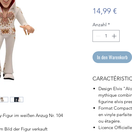
Prei
14,99 €
Anzahl
*
In den Warenkorb
CARACTÉRISTI
Design Elvis "Al
mythique combina
figurine elvis pres
Format Compact (
en vinyle parfait
sley-Figur im weißen Anzug Nr. 104
ou étagère.
Licence Officiell
m Bild der Figur verkauft