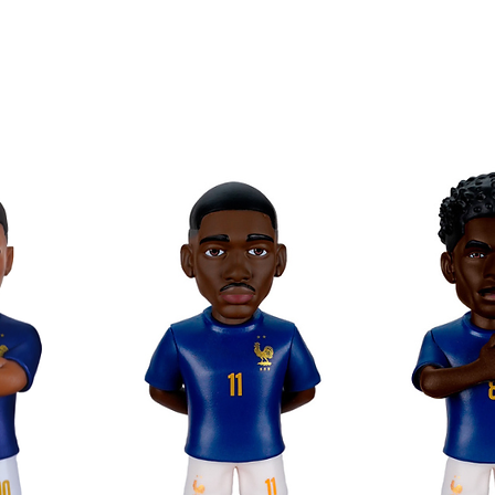
otionen im Minix-Format!