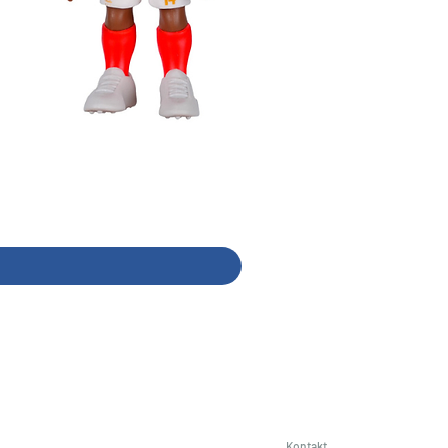
Minix Verón #117 - World Leg
Preis
14,99 €
Kontakt