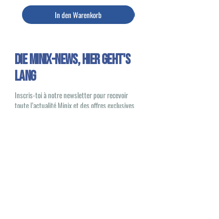
In den Warenkorb
Die Minix-News, HIER GEHT'S
LANG
Inscris-toi à notre newsletter pour recevoir
toute l’actualité Minix et des offres exclusives
Oui, je souhaite recevoir des e-mails
sur les nouveautés et les produits Minix
S'inscrire