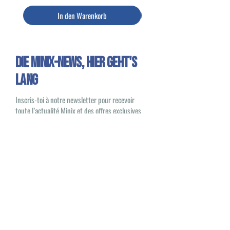
In den Warenkorb
Die Minix-News, HIER GEHT'S
LANG
Inscris-toi à notre newsletter pour recevoir
toute l’actualité Minix et des offres exclusives
Oui, je souhaite recevoir des e-mails
sur les nouveautés et les produits Minix
S'inscrire