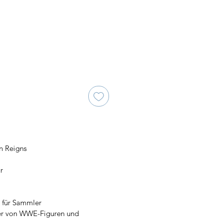
s
n Reigns
r
e für Sammler
ler von WWE-Figuren und