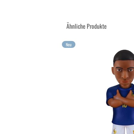
Fans, die eine Roman Reigns-Fi
suchen.
Ähnliche Produkte
Diese aus robustem PVC gefertig
Figur bildet den berühmten Wres
Neu
Dank ihres detailreichen Designs 
problemlos auf einem Regal, Schre
Reigns-Figuren präsentieren. Für
Roman-Reigns-Wrestlingfiguren su
Ergänzung für jede WWE-Figuren
Wrestling-Fans und WWE-Begeiste
Vervollständigen einer Sammlung 
MINIX WWE-Reihe bietet eine aut
Wrestlings.