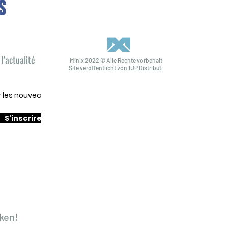
S
l’actualité
Minix 2022 © Alle Rechte vorbehalten
Site veröffentlicht von
1UP Distribution
ur les nouveautés
S'inscrire
ken!