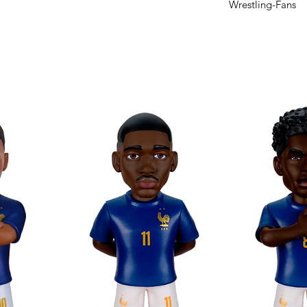
Wrestling-Fans
gur und andere hochwertige WWE-Figuren
te und in einer Sammlerbox präsentierte
tler Roman Reigns detailgetreu nach.
und ihrer kompakten Größe lässt sie sich
ibtisch oder in einer Vitrine für Roman-
 alle, die eine Roman-Reigns-Figur oder
chen, ist dieses Modell eine großartige
sammlung. Auch als Geschenk für
rte ist sie bestens geeignet. Ob zum
oder als Dekoration – diese Figur aus der
hentische Darstellung der Welt des