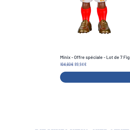
Minix - Offre spéciale - Lot de 7 F
Standardpreis
Sale-Preis
104,93 €
89,94 €