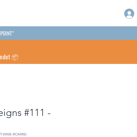
PPOINT“
endet 📦
igns #111 -
SPT-WWE-ROMREI