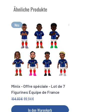
Bild der Figur verkauft
Sammeln Sie Ihre
Ähnliche Produkte
Lieblingssportler mit Minix
Sammeln Sie Ihre größten
Emotionen im Minix-Format!
Neu
Neu
Minix - Offre spéciale - Lot de 7
Minix Verón #117 - World
Figurines Équipe de France
Legends Cup
Standardpreis
Sale-Preis
Preis
104,93 €
89,94 €
14,99 €
In den Warenkorb