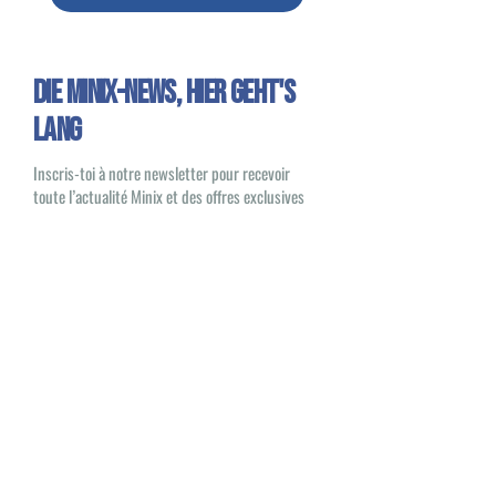
Die Minix-News, HIER GEHT'S
LANG
Inscris-toi à notre newsletter pour recevoir
toute l’actualité Minix et des offres exclusives
Oui, je souhaite recevoir des e-mails
sur les nouveautés et les produits Minix
S'inscrire
Minix 2022 © Alle Rechte vorbehalten
Site veröffentlicht von
1UP Distribution