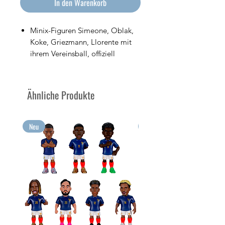
In den Warenkorb
Minix-Figuren Simeone, Oblak,
Koke, Griezmann, Llorente mit
ihrem Vereinsball, offiziell
lizenziert von Altético de Madrid
PVC-Figuren 7cm hoch
Verkauft in der Displaybox mit
Ähnliche Produkte
Club-Logo
Sammeln Sie Ihre größten
Emotionen im Minix-Format!
Neu
Neu