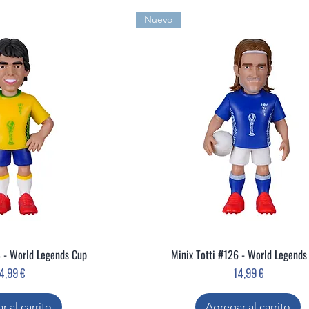
Nuevo
 - World Legends Cup
Minix Totti #126 - World Legends
ta rápida
Vista rápida
recio
Precio
4,99 €
14,99 €
r al carrito
Agregar al carrito