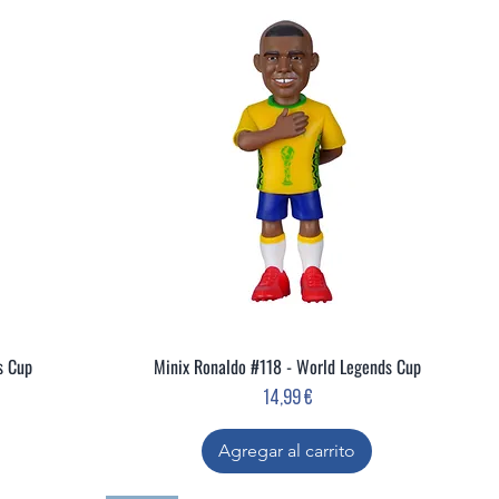
s Cup
Minix Ronaldo #118 - World Legends Cup
Vista rápida
Precio
14,99 €
Agregar al carrito