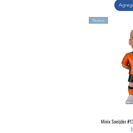
Agrega
Nuevo
Minix Sneijder #1
Vis
P
1