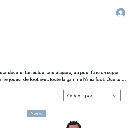
 pour décorer ton setup, une étagère, ou pour faire un super 
rine joueur de foot avec toute la gamme Minix foot. Que tu 
t fait pour tous les amoureux du ballon rond.

Ordenar por
ues en PVC robuste avec un design super reconnaissable, elles 
lleurs qui te font vibrer pendant les matchs !

Nuevo
s :
