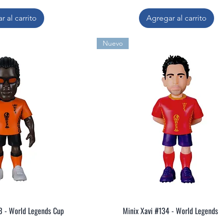
r al carrito
Agregar al carrito
Nuevo
3 - World Legends Cup
Minix Xavi #134 - World Legends
ta rápida
Vista rápida