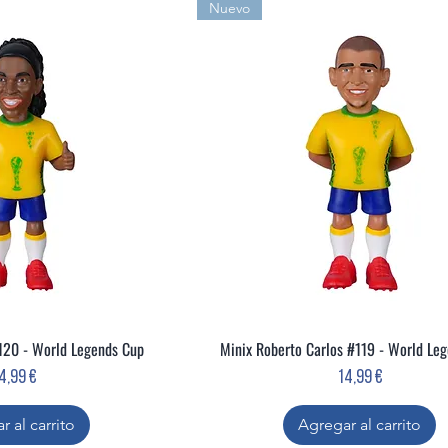
Nuevo
120 - World Legends Cup
Minix Roberto Carlos #119 - World Le
ta rápida
Vista rápida
recio
Precio
4,99 €
14,99 €
r al carrito
Agregar al carrito