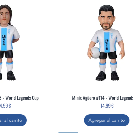
5 - World Legends Cup
Minix Agüero #114 - World Legend
ta rápida
Vista rápida
recio
Precio
4,99 €
14,99 €
r al carrito
Agregar al carrito