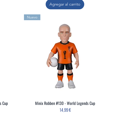
Agregar al carrito
Nuevo
ds Cup
Minix Robben #130 - World Legends Cup
Vista rápida
Precio
14,99 €