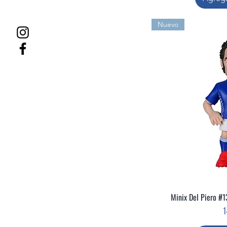
Nuevo
Minix Del Piero #
Vis
P
1