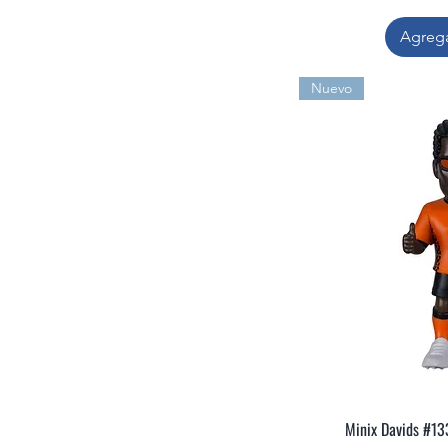
Agrega
Nuevo
Minix Davids #13
Vis