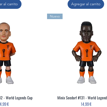
r al carrito
Agregar al carrito
Nuevo
32 - World Legends Cup
Minix Seedorf #131 - World Legen
ta rápida
Vista rápida
recio
Precio
4,99 €
14,99 €