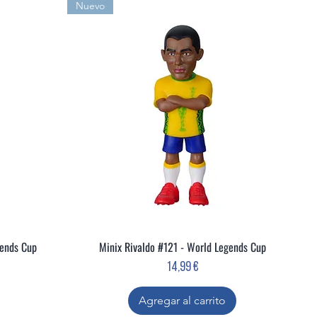
Nuevo
gends Cup
Minix Rivaldo #121 - World Legends Cup
Vista rápida
Precio
14,99 €
Agregar al carrito