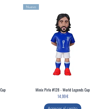
Nuevo
 Cup
Minix Pirlo #128 - World Legends Cup
Vista rápida
Precio
14,99 €
Agregar al carrito