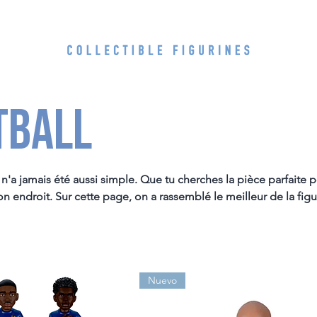
tball
n n'a jamais été aussi simple. Que tu cherches la pièce parfaite
 endroit. Sur cette page, on a rassemblé le meilleur de la figu
 un supporter qui veut afficher ses couleurs, notre catalogue es
t l'attitude unique des plus grands cracks de la planète. Conç
 de créer ton équipe de rêve et de rassembler les figurine footba
Nuevo
 tu trouveras forcément ton bonheur parmi nos différents univer