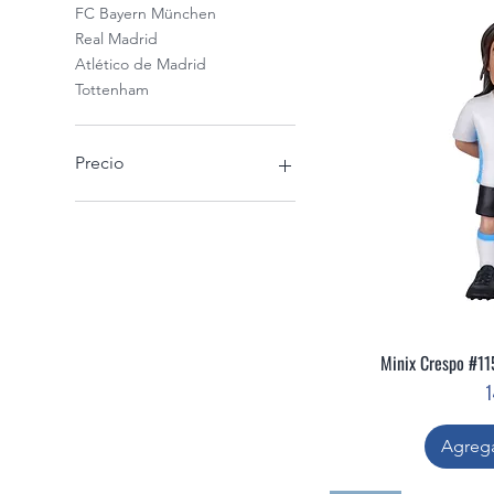
FC Bayern München
Real Madrid
Atlético de Madrid
Tottenham
Precio
5 €
105 €
Minix Crespo #11
Vis
P
1
Agrega