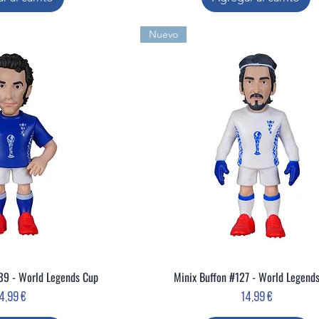
Nuevo
139 - World Legends Cup
Minix Buffon #127 - World Legend
ta rápida
Vista rápida
recio
Precio
4,99 €
14,99 €