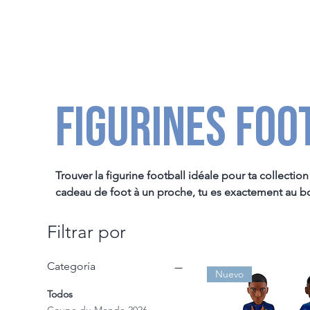
figurines foo
Trouver la figurine football idéale pour ta collectio
cadeau de foot à un proche, tu es exactement au bon
sois un collectionneur de la première heure ou juste
Filtrar por
Chaque modèle de notre sélection capture le style e
s'intègrent partout très facilement. C'est le moment
Categoría
Nuevo
Une collection complète pour tous les supporters

Todos
Peu importe l'équipe ou le championnat que tu suis,