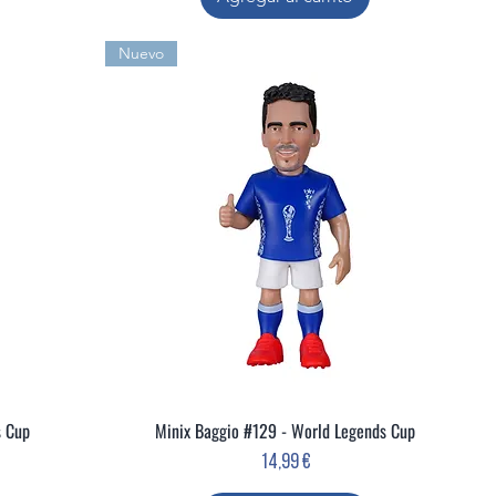
Nuevo
s Cup
Minix Baggio #129 - World Legends Cup
Vista rápida
Precio
14,99 €