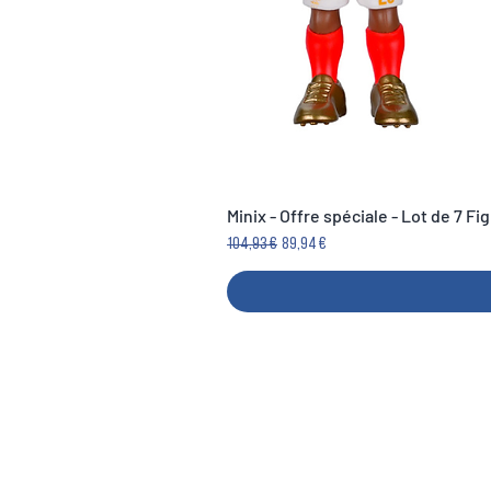
Minix - Offre spéciale - Lot de 7 F
Precio
Precio de oferta
104,93 €
89,94 €