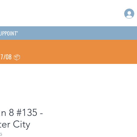
KUPPOINT"
 17/08 📦
 8 #135 -
er City
G