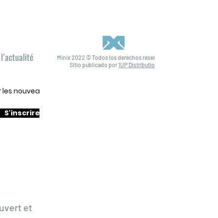
l’actualité
Minix 2022 © Todos los derechos reservados
Sitio publicado por
1UP Distribution
ur les nouveautés
S'inscrire
uvert et