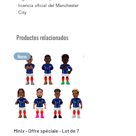
licencia oficial del Manchester
City
Figura de PVC de 12 cm de
altura
Se vende en su caja expositora
Productos relacionados
con la imagen del personaje
¡Tus mayores emociones para
coleccionar en formato Minix!
Nuevo
Nuevo
Minix - Offre spéciale - Lot de 7
Minix Verón #117 - World