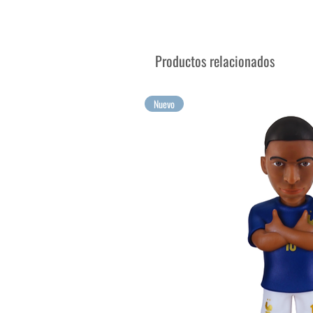
Se vende en su caja expositor
¡Colecciona a las más grandes
¡Tus mayores emociones para 
Productos relacionados
Nuevo