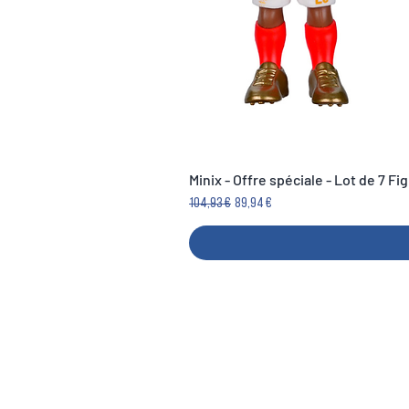
Minix - Offre spéciale - Lot de 7 F
Precio
Precio de oferta
104,93 €
89,94 €