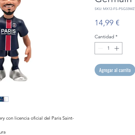
SKU: MX12-FS-PSG33WZ
Prec
14,99 €
Cantidad
*
Agregar al carrito
 con licencia oficial del Paris Saint-
tura