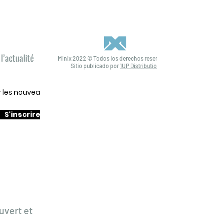
l’actualité
Minix 2022 © Todos los derechos reservados
Sitio publicado por
1UP Distribution
ur les nouveautés
S'inscrire
uvert et