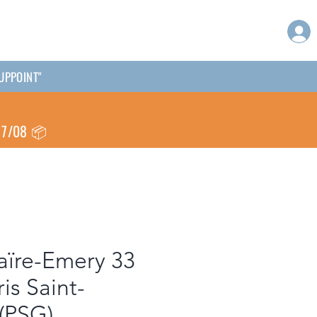
KUPPOINT"
 17/08 📦
aïre-Emery 33
is Saint-
(PSG)