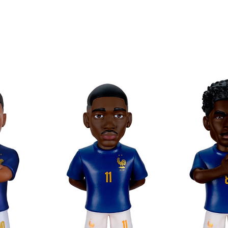
a con la imagen del personaje
 leyendas del fútbol con Minix!
coleccionar en formato Minix!