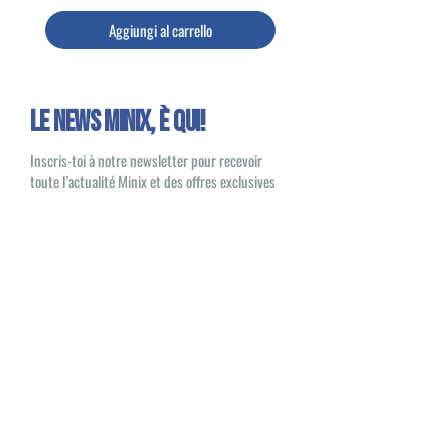
Aggiungi al carrello
Le news Minix, È QUI!
Inscris-toi à notre newsletter pour recevoir
toute l’actualité Minix et des offres exclusives
Oui, je souhaite recevoir des e-mails
sur les nouveautés et les produits Minix
S'inscrire
Minix 2022 © Tutti i diritti riservati
Sito pubblicato da
1UP Distribution