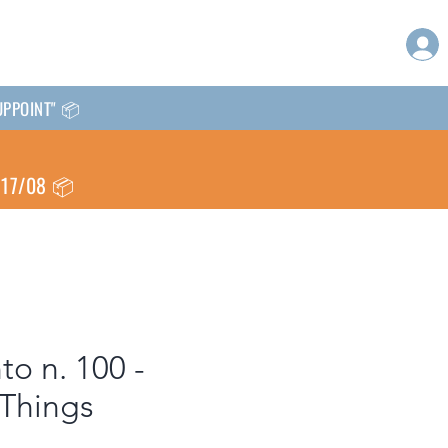
CKUPPOINT" 📦
l 17/08 📦
o n. 100 -
 Things