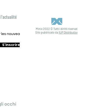
l’actualité
Minix 2022 © Tutti i diritti riservati
Sito pubblicato da
1UP Distribution
ur les nouveautés
S'inscrire
li occhi