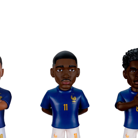
ositiva con l'immagine del personaggio
randi in formato Minix!