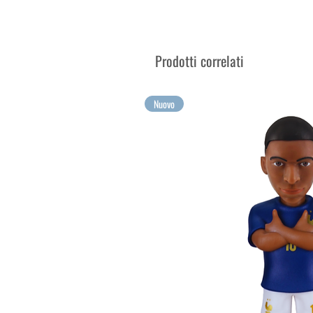
Venduto nella sua scatola esp
Raccogli le tue emozioni più g
Prodotti correlati
Nuovo