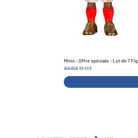
Minix - Offre spéciale - Lot de 7 F
Prezzo regolare
Prezzo scontato
104,93 €
89,94 €