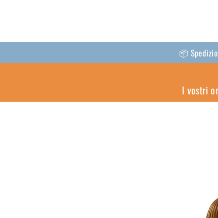
📦 Spedizion
I vostri 