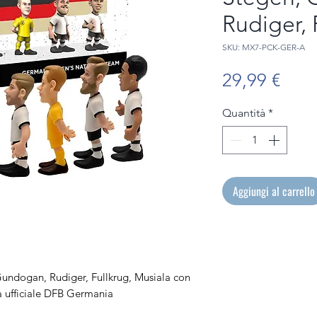
Rudiger, 
SKU: MX7-PCK-GER-A
Prez
29,99 €
Quantità
*
Aggiungi al carrello
 Gundogan, Rudiger, Fullkrug, Musiala con
za ufficiale DFB Germania