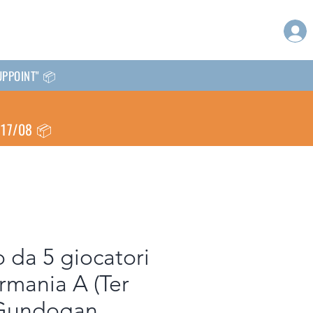
CKUPPOINT" 📦
l 17/08 📦
 da 5 giocatori
rmania A (Ter
Gundogan,