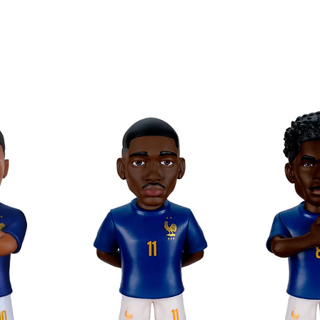
va con il marchio del club
randi in formato Minix!