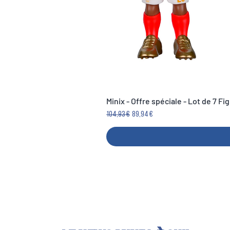
Minix - Offre spéciale - Lot de 7 F
Prezzo regolare
Prezzo scontato
104,93 €
89,94 €