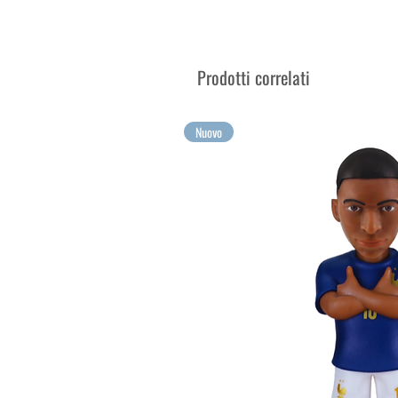
Venduto nella scatola espositi
Raccogli le tue emozioni più g
Prodotti correlati
Nuovo