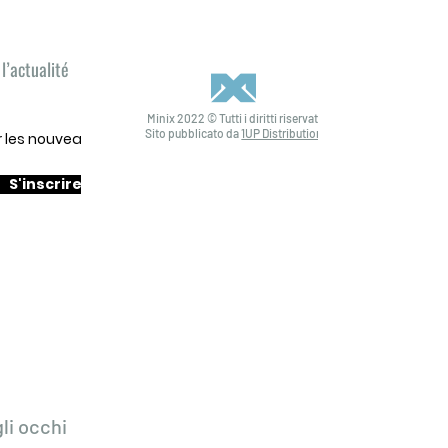
l’actualité
Minix 2022 © Tutti i diritti riservati
Sito pubblicato da
1UP Distribution
ur les nouveautés
S'inscrire
li occhi