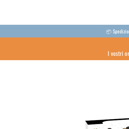
📦 Spedizion
I vostri 