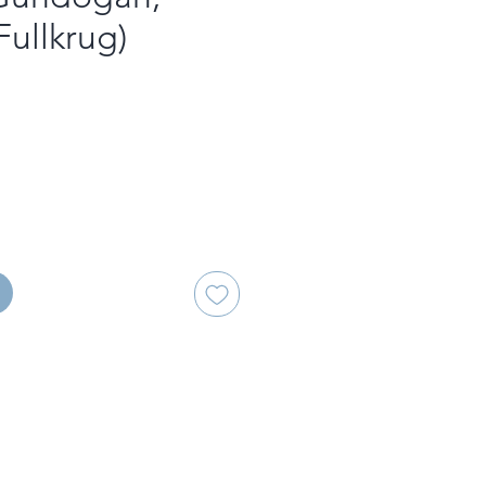
Fullkrug)
zo