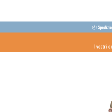
📦 Spedizion
I vostri 