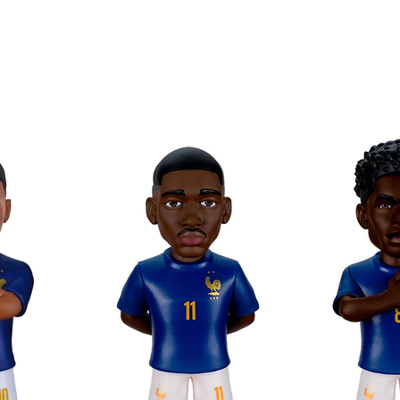
ositiva con l'immagine del personaggio
ende del calcio con Minix
randi in formato Minix!