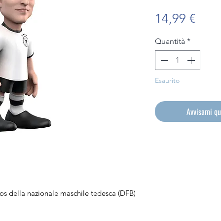
Prez
14,99 €
Quantità
*
Esaurito
Avvisami qu
os della nazionale maschile tedesca (DFB)