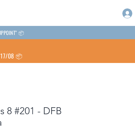
CKUPPOINT" 📦
l 17/08 📦
s 8 #201 - DFB
a