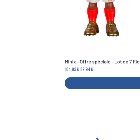
Minix - Offre spéciale - Lot de 7 F
Prezzo regolare
Prezzo scontato
104,93 €
89,94 €