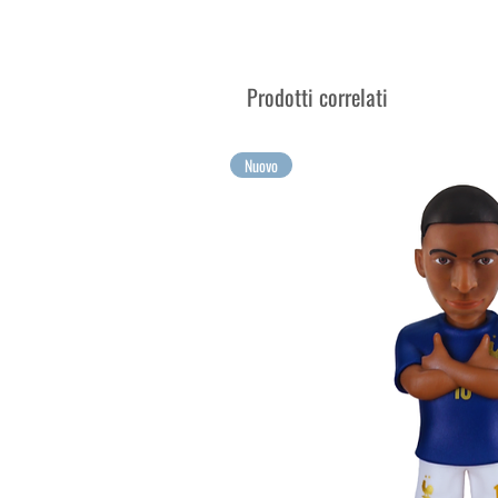
Venduto nella sua scatola esp
Colleziona le più grandi legg
Raccogli le tue emozioni più g
Prodotti correlati
Nuovo