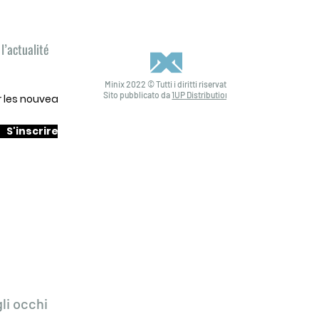
l’actualité
Minix 2022 © Tutti i diritti riservati
Sito pubblicato da
1UP Distribution
ur les nouveautés
S'inscrire
li occhi