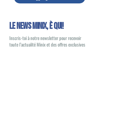
Le news Minix, È QUI!
Inscris-toi à notre newsletter pour recevoir
toute l’actualité Minix et des offres exclusives
Oui, je souhaite recevoir des e-mails
sur les nouveautés et les produits Minix
S'inscrire
Minix 2022 © Tutti i diritti riservati
Sito pubblicato da
1UP Distribution
Contatti