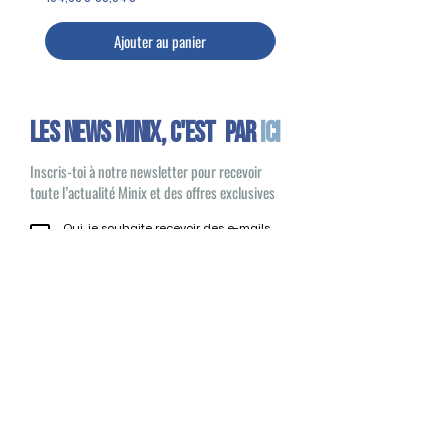
Ajouter au panier
Les news minix, C'EST PAR
ICI
Inscris-toi à notre newsletter pour recevoir
toute l’actualité Minix et des offres exclusives
Oui, je souhaite recevoir des e-mails
sur les nouveautés et les produits Minix
S'inscrire
Minix 2022 © Tous droits réservés