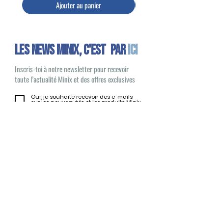
Ajouter au panier
Les news minix, C'EST PAR
ICI
Inscris-toi à notre newsletter pour recevoir
toute l’actualité Minix et des offres exclusives
Oui, je souhaite recevoir des e-mails
sur les nouveautés et les produits Minix
S'inscrire
Minix 2022 © Tous droits réservés
Site publié par
1UP Distribution